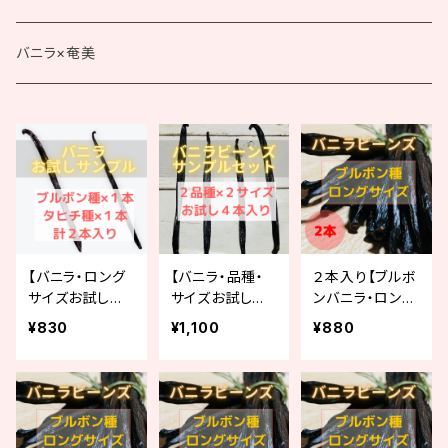
タヒチ種
ブルボン種（業務用）
バニラ×奄美
ロングサイズ
タヒチ種（業務用）
ショートサイズ
【バニラ・ロング
【バニラ・品種・
２本入り【ブルボ
サイズお試しサ
サイズお試しサ
ンバニラ・ロング
ンプル（２本）】ブ
ンプル（４本）】ブ
サイズ（16-17c
¥830
¥1,100
¥880
ルボン種・タヒチ
ルボン種・タヒチ
m）】
種が各1本入り
種のサイズ違い1
本ずつ