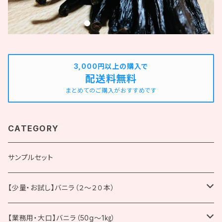
3,000円以上の購入で
配送料無料
まとめてのご購入がおすすめです
CATEGORY
サンプルセット
【少量・お試し】バニラ（２～２０本）
ブルボン種
【業務用・大口】バニラ（50g～1㎏）