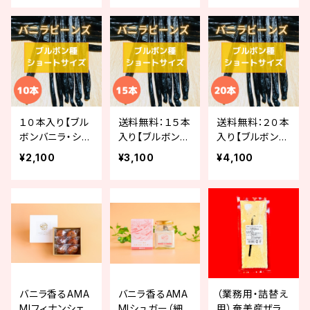
m）】
１０本入り【ブル
送料無料：１５本
送料無料：２０本
ボンバニラ・ショ
入り【ブルボンバ
入り【ブルボンバ
ートサイズ（10-1
ニラ・ショートサ
ニラ・ショートサ
¥2,100
¥3,100
¥4,100
3cm）】
イズ（10-13c
イズ（10-13c
m）】
m）】
バニラ香るAMA
バニラ香るAMA
（業務用・詰替え
MIフィナンシェ
MIシュガー（細
用）奄美産ザラメ