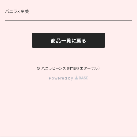
タヒチ種
ブルボン種（業務用）
バニラ×奄美
ロングサイズ
タヒチ種（業務用）
商品一覧に戻る
ショートサイズ
© バニラビーンズ専門店（エターナル）
Powered by