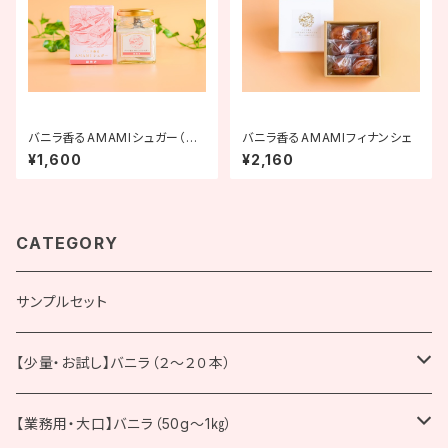
バニラ香るAMAMIシュガー（細
バニラ香るAMAMIフィナンシェ
挽き）
¥1,600
¥2,160
CATEGORY
サンプルセット
【少量・お試し】バニラ（２～２０本）
ブルボン種
【業務用・大口】バニラ（50g～1㎏）